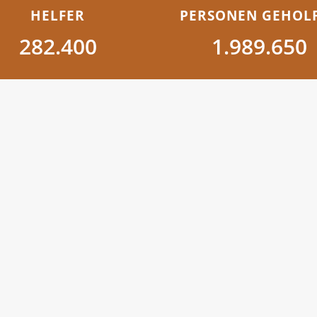
HELFER
PERSONEN GEHOL
282.400
1.989.650
Pressekontakt
 eine deutschlandweite
Für Presseanfragen:
ufstelle koordinierte,
Christoph Högl
n Zeiten von COVID-19 zu
medien@corona-hilfswerk.