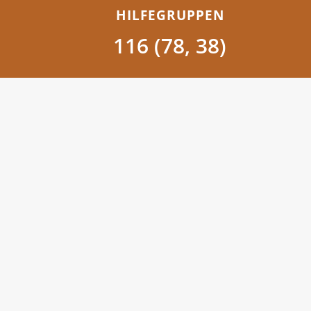
HILFEGRUPPEN
116 (78, 38)
Über uns
Das Corona Hilfswerk konnte in kurzer Zeit
Infrastruktur aufbauen, um als zentrale Anla
zielgerichtete und schnelle Unterstützung i
leisten.