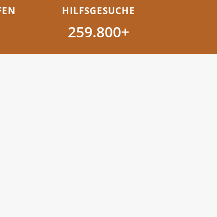
FEN
HILFSGESUCHE
259.800+
Sonstiges
Orts- und Spezialgruppen
Jobs
Unterstützer
org
Datenschutz
Impressum