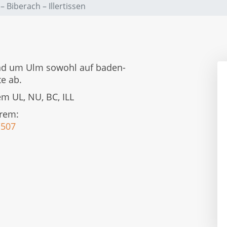
 Biberach – Illertissen
und um Ulm sowohl auf baden-
e ab.
m UL, NU, BC, ILL
erem:
/507